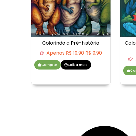
Colorindo a Pré-história
Colo
Apenas
R$
19,90
R$
9,90
Comprar
Saiba mais
Co