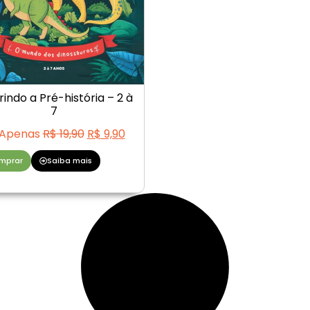
rindo a Pré-história – 2 à
7
Apenas
R$
19,90
R$
9,90
mprar
Saiba mais